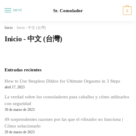
Saltar
Ir
Sr. Consolador
a
al
MENÚ
0
la
contenido
navegación
Inicio
/
Inicio - 中文 (台灣)
Inicio - 中文 (台灣)
Entradas recientes
How to Use Strapless Dildos for Ultimate Orgasms in 3 Steps
abril 17, 2023
La verdad sobre los consoladores para caballos y cómo utilizarlos
con seguridad
30 de marzo de 2023
49 sorprendentes razones por las que el vibrador no funciona |
Cómo solucionarlo
29 de marzo de 2023