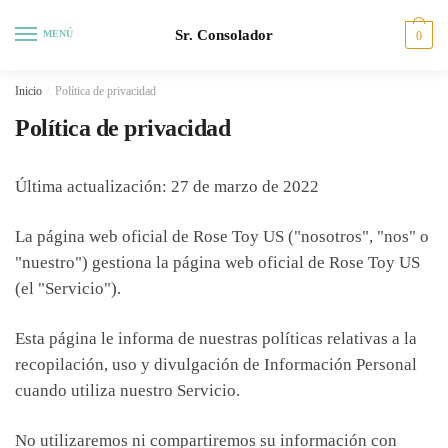
Saltar
Ir
Sr. Consolador
a
al
MENÚ
0
la
contenido
navegación
Inicio
/
Política de privacidad
Política de privacidad
Última actualización: 27 de marzo de 2022
La página web oficial de Rose Toy US ("nosotros", "nos" o
"nuestro") gestiona la página web oficial de Rose Toy US
(el "Servicio").
Esta página le informa de nuestras políticas relativas a la
recopilación, uso y divulgación de Información Personal
cuando utiliza nuestro Servicio.
No utilizaremos ni compartiremos su información con