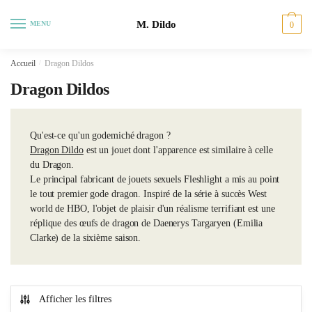
Sauter
Skip
M. Dildo
à
to
MENU
0
la
content
navigation
Accueil
/
Dragon Dildos
Dragon Dildos
Qu'est-ce qu'un godemiché dragon ?
Dragon Dildo
est un jouet dont l'apparence est similaire à celle
du Dragon.
Le principal fabricant de jouets sexuels Fleshlight a mis au point
le tout premier gode dragon. Inspiré de la série à succès West
world de HBO, l'objet de plaisir d'un réalisme terrifiant est une
réplique des œufs de dragon de Daenerys Targaryen (Emilia
Clarke) de la sixième saison.
Afficher les filtres