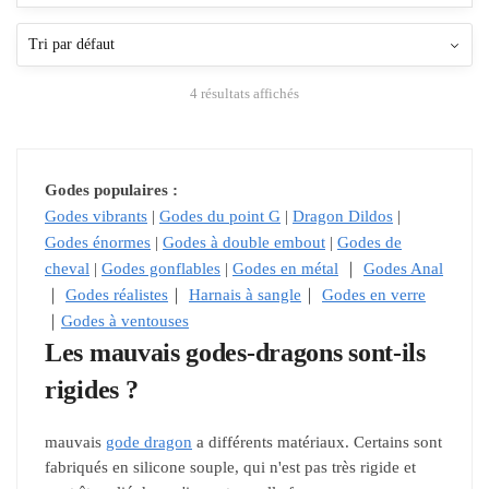
4 résultats affichés
Godes populaires :
Godes vibrants
|
Godes du point G
|
Dragon Dildos
|
Godes énormes
|
Godes à double embout
|
Godes de
cheval
|
Godes gonflables
|
Godes en métal
｜
Godes Anal
｜
Godes réalistes
｜
Harnais à sangle
｜
Godes en verre
｜
Godes à ventouses
Les mauvais godes-dragons sont-ils
rigides ?
mauvais
gode dragon
a différents matériaux. Certains sont
fabriqués en silicone souple, qui n'est pas très rigide et